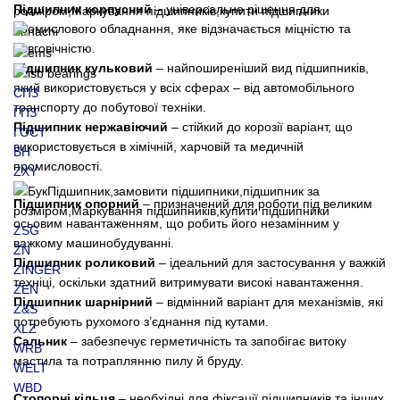
Підшипник корпусний
– універсальне рішення для
промислового обладнання, яке відзначається міцністю та
довговічністю.
Підшипник кульковий
– найпоширеніший вид підшипників,
який використовується у всіх сферах – від автомобільного
СПЗ
транспорту до побутової техніки.
ГПЗ
Підшипник нержавіючий
– стійкий до корозії варіант, що
ГОСТ
використовується в хімічній, харчовій та медичній
БН
промисловості.
ZXY
Підшипник опорний
– призначений для роботи під великим
осьовим навантаженням, що робить його незамінним у
ZSG
важкому машинобудуванні.
ZN
Підшипник роликовий
– ідеальний для застосування у важкій
ZINGER
техніці, оскільки здатний витримувати високі навантаження.
ZEN
Підшипник шарнірний
– відмінний варіант для механізмів, які
Z&S
потребують рухомого з’єднання під кутами.
XLZ
Сальник
– забезпечує герметичність та запобігає витоку
WRB
мастила та потраплянню пилу й бруду.
WELT
WBD
Стопорні кільця
– необхідні для фіксації підшипників та інших