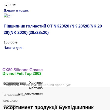
57,00
₴
Додати в кошик
Підшипник голчастий CT NK20/20 (NK 20/20)(NK 20
20)(NK 2020) (20x28x20)
158,00
₴
Читати далі
CX80 Silicone Grease
Divinol Fett Top 2003
Харчове
Підшипники
Комплекти
Інтернет магазин БукПідшипник пропонує:
мастило
для кавомашин
Багатоцільове
кальцієве
мастило
Асортимент продукції Букпідшипник