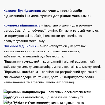
Каталог Букпідшипник
включає широкий вибір
підшипників і комплектуючих для різних механізмів:
Комплект підшипників
– ідеальне рішення для ремонту
автомобільної та побутової техніки. Купуючи готовий комплект,
ви отримуєте всі необхідні елементи для заміни та
обслуговування механізму.
Лінійний підшипник
– використовується у верстатах,
автоматизованих системах та точних механізмах,
забезпечуючи плавний рух без люфтів.
Підшипник голчастий
– компактний і міцний варіант, який
забезпечує високу вантажопідйомність при мінімальному терті.
Підшипник комбайна
– спеціально розроблений для важкої
сільськогосподарської техніки, здатний витримувати великі
навантаження та агресивні умови експлуатації.
Підшипник кондиціонера
– важливий елемент системи
охолодження автомобілів, що забезпечує плавну та
безперебійну роботу компресора.