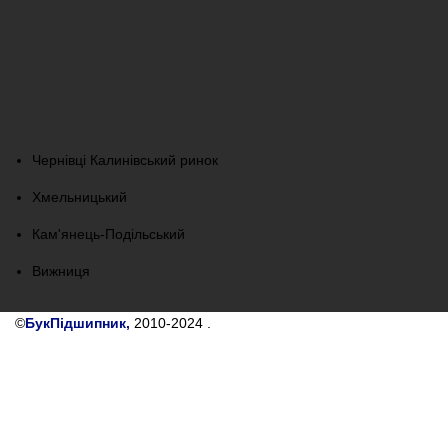
Чернівці Калинівський ринок
Хмельницький
Кам'янець-Подільський
Вижниця
©
БукПідшипник,
2010-2024
.