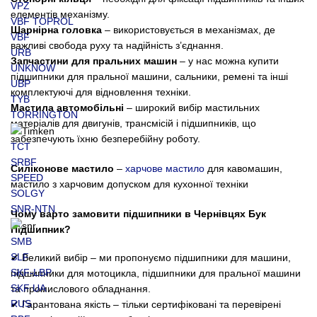
VPZ
елементів механізму.
VBF TOPROL
Шарнірна головка
– використовується в механізмах, де
VBF
важливі свобода руху та надійність з’єднання.
URB
Запчастини для пральних машин
– у нас можна купити
UNKNOW
підшипники для пральної машини, сальники, ремені та інші
UBP
комплектуючі для відновлення техніки.
TYB
Мастила автомобільні
– широкий вибір мастильних
TORRINGTON
матеріалів для двигунів, трансмісій і підшипників, що
забезпечують їхню безперебійну роботу.
TCT
SRBF
Силіконове мастило
–
харчове мастило
для кавомашин,
SPEED
мастило з харчовим допуском для кухонної техніки
SOLGY
SNR-NTN
Чому варто замовити підшипники в Чернівцях Бук
Підшипник?
SMB
SLF
✔ Великий вибір – ми пропонуємо підшипники для машини,
SKF-LBP
підшипники для мотоцикла, підшипники для пральної машини
SKF UA
та промислового обладнання.
RUS
✔ Гарантована якість – тільки сертифіковані та перевірені