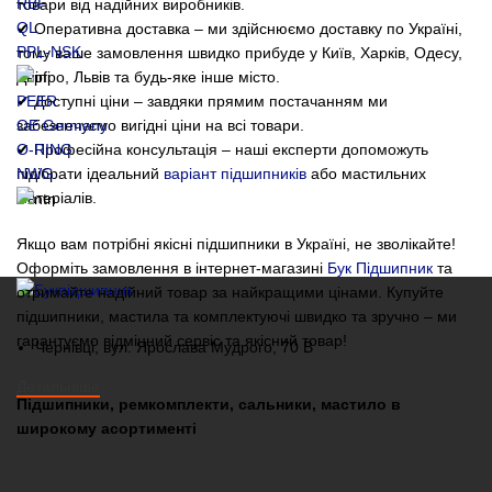
RBF
товари від надійних виробників.
QL
✔ Оперативна доставка – ми здійснюємо доставку по Україні,
PPL-NSK
тому ваше замовлення швидко прибуде у Київ, Харків, Одесу,
Дніпро, Львів та будь-яке інше місто.
PEER
✔ Доступні ціни – завдяки прямим постачанням ми
OE Germany
забезпечуємо вигідні ціни на всі товари.
O-RING
✔ Професійна консультація – наші експерти допоможуть
NWG
підібрати ідеальний
варіант підшипників
або мастильних
матеріалів.
Якщо вам потрібні якісні підшипники в Україні, не зволікайте!
Оформіть замовлення в інтернет-магазині
Бук Підшипник
та
отримайте надійний товар за найкращими цінами. Купуйте
підшипники, мастила та комплектуючі швидко та зручно – ми
гарантуємо відмінний сервіс та якісний товар!
Чернівці, вул. Ярослава Мудрого, 70 В
Детальніше
Підшипники, ремкомплекти, сальники, мастило в
широкому асортименті